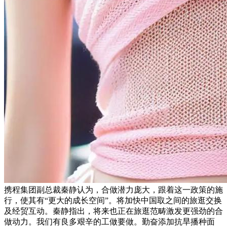
携程集团副总裁秦静认为，合做潜力庞大，跟着这一政策的施
行，使其有“更大的成长空间”。将加快中国取之间的旅逛交换
及经贸互动。秦静指出，将来也正在旅逛范畴激发更强劲的合
做动力。我们有良多艰辛的工做要做。勤奋添加抗旱播种面