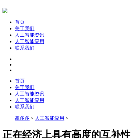
首页
关于我们
人工智能资讯
人工智能应用
联系我们
首页
关于我们
人工智能资讯
人工智能应用
联系我们
赢多多
>
人工智能应用
>
正在经济上具有高度的互补性