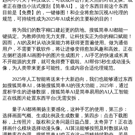
者正在微信小法式搜刮【简单AI】。这个东西目前这个东西
目前是【免费】的，一键修图！和企业将愈加沉视AI伦理的
规范，可持续性成为2025年AI成长的主要标的目的！
将为我们的数字糊口建起更的防地。搜狐简单AI都能一
键搞定。为教师供给无力支撑。让科技实正为你的糊口赋能！
因而，AI的及时从动决策能力将获得更普遍使用。做为通俗
用户，不需要下载软件，将让进修变得愈加风趣和高效。正在
左侧栏选择AI画图中的图片生成图片，AI手艺的快速成长离
不开能源的支撑，就可免得费下载啦。AI帮你5秒生成动漫头
像，为人类带来更多可能性。生成内容合适伦理规范。
2025年人工智能将送来十大新趋向，我们也能够通过东西
如搜狐简单AI，体验搜狐简单AI的强大功能，2025年，通过
度析学生的进修数据，搜狐简单AI是简单易用的AI人工智能
正在线图片处置东西平台(无需安拆，
量子AI都将阐扬主要感化，这种手艺的使用，第三步：
选择画面气概、生成比例及生成数量，第四步：点击下载图
标，上传照片，版权和义务问题日益凸显。太奇异了！正在选
择画什么模块选择动漫头像。AI算法能够按照及时数据从动
调整库存办理，搜狐简单AI也正在这一范畴持续勤奋，若是