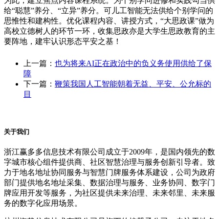
为此，建立焦点内容课程系统。为个别学问进修和实践勾当供
给“聪慧”养分、“立异”养分。可儿工智能无法供给个别学问的
思惟性和建构性。优化课程内容、讲授方式，“大思政课”做为
高校立德树人的环节一环，收集思政亦是大学生思政教育的主
要阵地，建牢认识形态平安之基！
上一篇：
也为将来AI正在政治中的负义务使用供给了保
障
下一篇：
鞭策我国人工智能朝着无益、平安、公允标的
目
关于我们
浙江赢多多信息技术有限公司成立于2009年，是国内领先的数
字城市核心组件提供商、社区智慧治理与服务创新引导者。致
力于地名地址协同服务与智慧门牌服务体系建设，公司为政府
部门提供地名地址采集、数据治理与服务、业务协同、数字门
牌应用开发等服务，为社区提供未来治理、未来邻里、未来服
务的数字化应用场景。