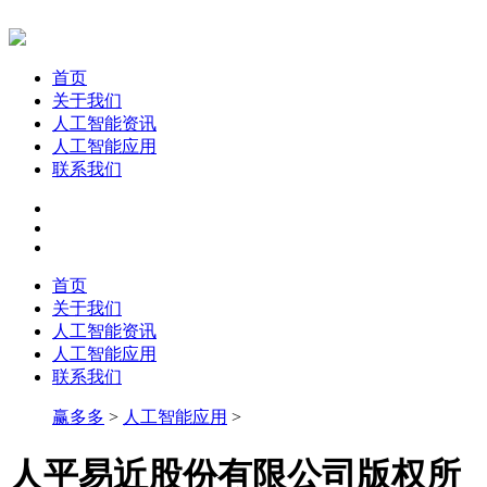
首页
关于我们
人工智能资讯
人工智能应用
联系我们
首页
关于我们
人工智能资讯
人工智能应用
联系我们
赢多多
>
人工智能应用
>
人平易近股份有限公司版权所