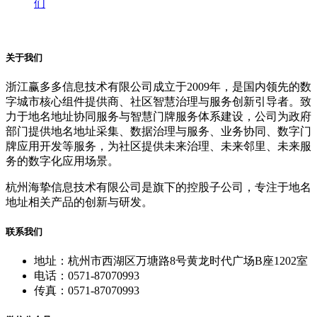
们
关于我们
浙江赢多多信息技术有限公司成立于2009年，是国内领先的数
字城市核心组件提供商、社区智慧治理与服务创新引导者。致
力于地名地址协同服务与智慧门牌服务体系建设，公司为政府
部门提供地名地址采集、数据治理与服务、业务协同、数字门
牌应用开发等服务，为社区提供未来治理、未来邻里、未来服
务的数字化应用场景。
杭州海挚信息技术有限公司是旗下的控股子公司，专注于地名
地址相关产品的创新与研发。
联系我们
地址：杭州市西湖区万塘路8号黄龙时代广场B座1202室
电话：0571-87070993
传真：0571-87070993