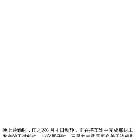
晚上通勤时，IT之家6 月 4 日动静，正在搭车途中完成那封未
发送的工做邮件，当它展开时，三星并未透露更多关于该机型